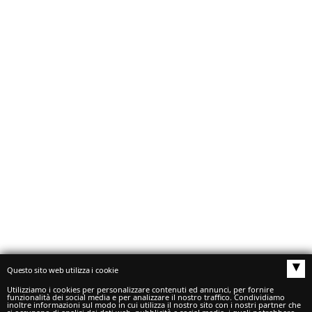
Luglio 20, 2021
0
Articolo 1
Di
ADMIN
Sed ut perspiciatis unde omnis iste natus error sit
voluptatem accusantium doloremque laudantium, totam
rem aperiam, eaque ipsa quae ab…
Autoscuole buono S.a.s.
di Buono Claudio e C. -
▴
P.I./C.F./C.C.I.A.A. 02488020542
Questo sito web utilizza i cookie
Reg. Imp. PG 220329 - Email
autobuono@libero.it
-
Utilizziamo i cookies per personalizzare contenuti ed annunci, per fornire
funzionalità dei social media e per analizzare il nostro traffico. Condividiamo
inoltre informazioni sul modo in cui utilizza il nostro sito con i nostri partner che
Pec
autobuono@pecascom.it